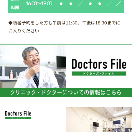
16:00～19:00
●
●
／
●
●
／
／
時間
◆順番予約をした方も午前は11:30、午後は18:30までに
お入りください