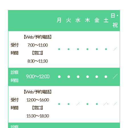
日・
月
火
水
木
金
土
祝
【Web/予約電話】
受付
7:00～11:00
●
●
●
●
●
●
／
時間
【窓口】
8:30～11:30
診察
9:00～12:00
●
●
●
●
●
●
／
時間
【Web/予約電話】
受付
12:00～16:00
●
●
／
●
●
／-
／
時間
【窓口】
15:30～18:30
診察