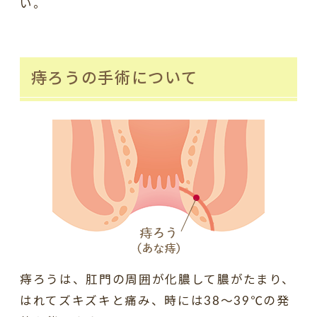
い。
痔ろうの手術について
痔ろうは、肛門の周囲が化膿して膿がたまり、
はれてズキズキと痛み、時には38～39℃の発