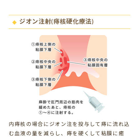
ジオン注射(痔核硬化療法)
内痔核の場合にジオン注を投与して痔に流れ込
む血液の量を減らし、痔を硬くして粘膜に癒